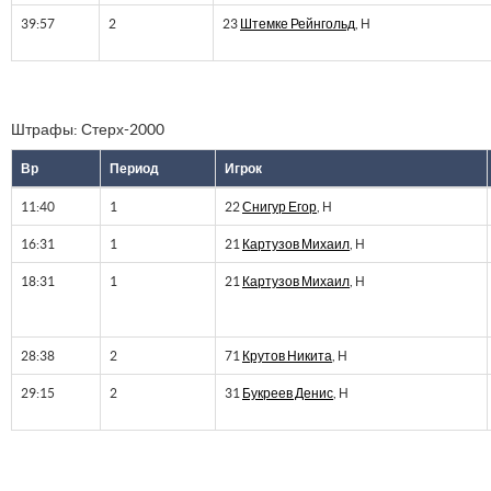
39:57
2
23
Штемке Рейнгольд
, Н
Штрафы: Стерх-2000
Вр
Период
Игрок
11:40
1
22
Снигур Егор
, Н
16:31
1
21
Картузов Михаил
, Н
18:31
1
21
Картузов Михаил
, Н
28:38
2
71
Крутов Никита
, Н
29:15
2
31
Букреев Денис
, Н