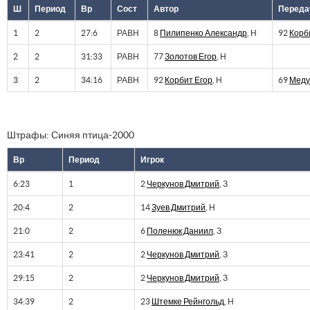
Ш
Период
Вр
Сост
Автор
Переда
1
2
27:6
РАВН
8
Пилипенко Александр
, Н
92
Корб
2
2
31:33
РАВН
77
Золотов Егор
, Н
3
2
34:16
РАВН
92
Корбит Егор
, Н
69
Меду
Штрафы: Синяя птица-2000
Вр
Период
Игрок
6:23
1
2
Черкунов Дмитрий
, З
20:4
2
14
Зуев Дмитрий
, Н
21:0
2
6
Поленюк Даниил
, З
23:41
2
2
Черкунов Дмитрий
, З
29:15
2
2
Черкунов Дмитрий
, З
34:39
2
23
Штемке Рейнгольд
, Н