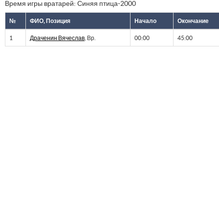
Время игры вратарей: Синяя птица-2000
№
ФИО, Позиция
Начало
Окончание
1
Драченин Вячеслав
, Вр.
00:00
45:00