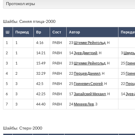
Протокол игры
Шайбы: Синяя птица-2000
Ш
Период
Вр
Сост
Автор
Переда
1
1
4:16
РАВН
23
Штемке Рейнгольд
, Н
2
1
14:21
РАВН
14
Зуев Дмитрий
, Н
3
Шмуры
3
1
15:49
РАВН
23
Штемке Рейнгольд
, Н
25
Грин
4
2
32:29
РАВН
22
Перцев Даниил
, Н
25
Грин
5
3
42:5
РАВН
25
Гриневич Сергей
, Н
22
Перц
6
3
42:25
РАВН
17
Зарайский Михаил
, Н
14
Зуев
7
3
44:40
РАВН
24
Михеев Лев
, З
Шайбы: Стерх-2000