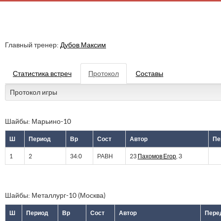
Главный тренер:
Дубов Максим
Статистика встреч
Протокол
Составы
Протокол игры
Шайбы: Марьино-10
Ш
Период
Вр
Сост
Автор
Пе
1
2
34:0
РАВН
23
Пахомов Егор
, З
Шайбы: Металлург-10 (Москва)
Ш
Период
Вр
Сост
Автор
Пере