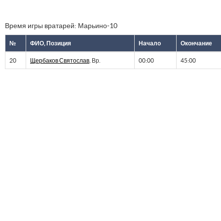
Время игры вратарей: Марьино-10
№
ФИО, Позиция
Начало
Окончание
20
Щербаков Святослав
, Вр.
00:00
45:00