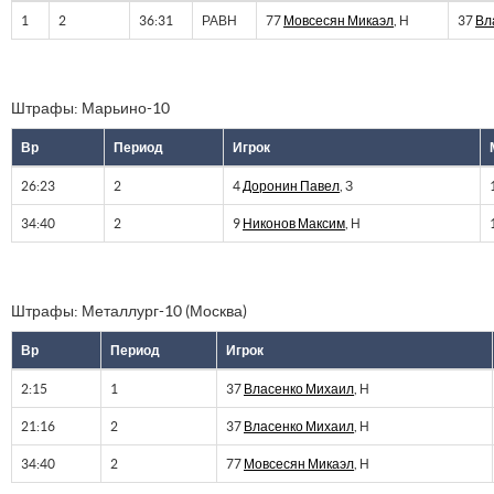
1
2
36:31
РАВН
77
Мовсесян Микаэл
, Н
37
Вл
Штрафы: Марьино-10
Вр
Период
Игрок
26:23
2
4
Доронин Павел
, З
34:40
2
9
Никонов Максим
, Н
Штрафы: Металлург-10 (Москва)
Вр
Период
Игрок
2:15
1
37
Власенко Михаил
, Н
21:16
2
37
Власенко Михаил
, Н
34:40
2
77
Мовсесян Микаэл
, Н