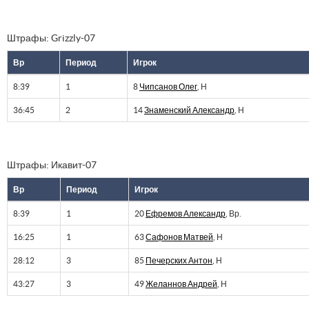
Штрафы: Grizzly-07
Вр
Период
Игрок
8:39
1
8
Чипсанов Олег
, Н
36:45
2
14
Знаменский Александр
, Н
Штрафы: Икавит-07
Вр
Период
Игрок
8:39
1
20
Ефремов Александр
, Вр.
16:25
1
63
Сафонов Матвей
, Н
28:12
3
85
Печерских Антон
, Н
43:27
3
49
Желаннов Андрей
, Н