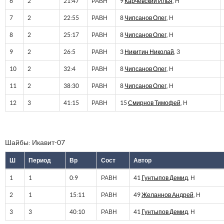
6
2
21:47
РАВН
9
Карчевский Илья
, Н
7
2
22:55
РАВН
8
Чипсанов Олег
, Н
8
2
25:17
РАВН
8
Чипсанов Олег
, Н
9
2
26:5
РАВН
3
Никитин Николай
, З
10
2
32:4
РАВН
8
Чипсанов Олег
, Н
11
2
38:30
РАВН
8
Чипсанов Олег
, Н
12
3
41:15
РАВН
15
Смирнов Тимофей
, Н
Шайбы: Икавит-07
Ш
Период
Вр
Сост
Автор
1
1
0:9
РАВН
41
Гунтыпов Демид
, Н
2
1
15:11
РАВН
49
Желаннов Андрей
, Н
3
3
40:10
РАВН
41
Гунтыпов Демид
, Н