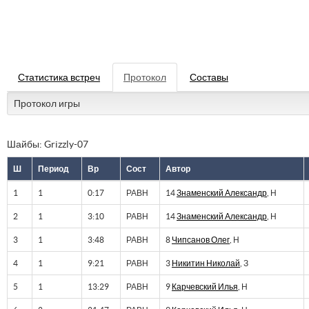
Статистика встреч
Протокол
Составы
Протокол игры
Шайбы: Grizzly-07
Ш
Период
Вр
Сост
Автор
1
1
0:17
РАВН
14
Знаменский Александр
, Н
2
1
3:10
РАВН
14
Знаменский Александр
, Н
3
1
3:48
РАВН
8
Чипсанов Олег
, Н
4
1
9:21
РАВН
3
Никитин Николай
, З
5
1
13:29
РАВН
9
Карчевский Илья
, Н