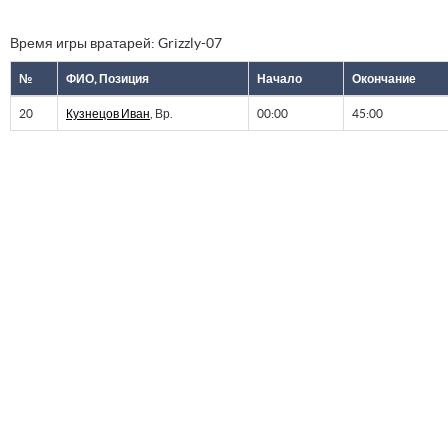
Время игры вратарей: Grizzly-07
№
ФИО, Позиция
Начало
Окончание
20
Кузнецов Иван
, Вр.
00:00
45:00