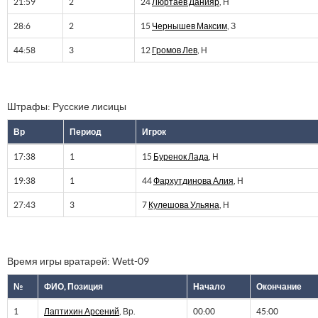
21:59
2
24
Люртаев Данияр
, Н
28:6
2
15
Чернышев Максим
, З
44:58
3
12
Громов Лев
, Н
Штрафы: Русские лисицы
Вр
Период
Игрок
17:38
1
15
Буренок Лада
, Н
19:38
1
44
Фархутдинова Алия
, Н
27:43
3
7
Кулешова Ульяна
, Н
Время игры вратарей: Wett-09
№
ФИО, Позиция
Начало
Окончание
1
Лаптихин Арсений
, Вр.
00:00
45:00