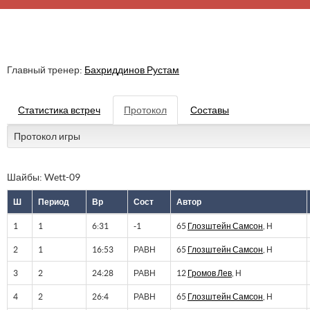
Главный тренер:
Бахриддинов Рустам
Статистика встреч
Протокол
Составы
Протокол игры
Шайбы: Wett-09
Ш
Период
Вр
Сост
Автор
1
1
6:31
-1
65
Глозштейн Самсон
, Н
2
1
16:53
РАВН
65
Глозштейн Самсон
, Н
3
2
24:28
РАВН
12
Громов Лев
, Н
4
2
26:4
РАВН
65
Глозштейн Самсон
, Н